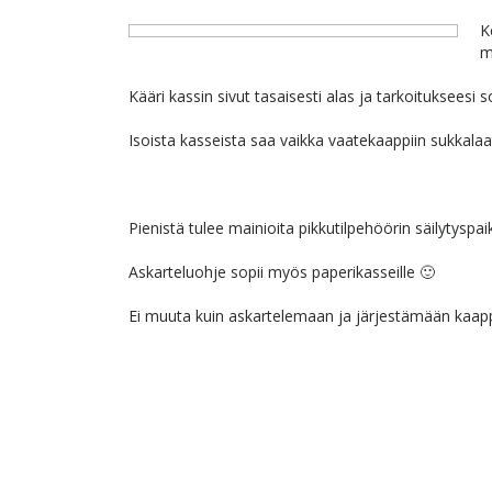
K
m
Kääri kassin sivut tasaisesti alas ja tarkoitukseesi
Isoista kasseista saa vaikka vaatekaappiin sukkalaat
Pienistä tulee mainioita pikkutilpehöörin säilytyspai
Askarteluohje sopii myös paperikasseille 🙂
Ei muuta kuin askartelemaan ja järjestämään kaap