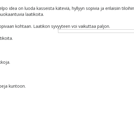
elpo idea on luoda kasseista käteviä, hyllyyn sopivia ja erilaisiin tiloihi
uokaantuvia laatikoita.
 sopivaan kohtaan. Laatikon syvyyteen voi vaikuttaa paljon.
ikoita.
kkoja.
peja kuntoon.