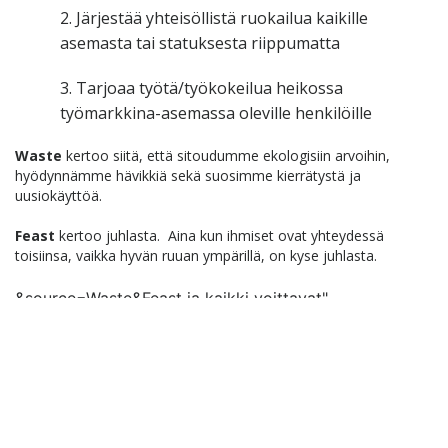
2. Järjestää yhteisöllistä ruokailua kaikille
asemasta tai statuksesta riippumatta
3. Tarjoaa työtä/työkokeilua heikossa
työmarkkina-asemassa oleville henkilöille
Waste
kertoo siitä, että sitoudumme ekologisiin arvoihin,
hyödynnämme hävikkiä sekä suosimme kierrätystä ja
uusiokäyttöä.
Feast
kertoo juhlasta. Aina kun ihmiset ovat yhteydessä
toisiinsa, vaikka hyvän ruuan ympärillä, on kyse juhlasta.
&source=Waste&Feast ja kaikki voittavat"
target="_parent">
Design & Developed by
VW Themes