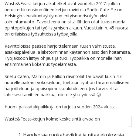
Waste&Feast-ketjun alkuhetket ovat vuodelta 2017, jolloin
perustettiin ensimmäinen ketjun ravintola Snellu Cafe. Se on
Helsingin seurakuntayhtymän erityisnuorisotyön yksi
toimintamuoto. Tavoitteena on siitä lähtien ollut tukea nuoria
opintopolkujen tai työllistymisen alkuun. Vuosittain n. 45 nuorta
on erilaisissa työsuhteissa työpajoilla.
Ravintoloissa pääsee harjoittelemaan ruuan valmistusta,
asiakaspalvelua ja liiketoiminnan käytännön asioiden hoitamista.
Työjaksoon liittyy ohjaus ja tuki. Työpaikka on monelle ihan
ensimmäinen kokemus työelämästä.
Snellu Cafen, Malmin ja Kallion ravintolat tarjoavat kukin 4-6
nuorelle paikan työkokeiluun, tuettuun työhön tai ammatilliseen
harjoitteluun ja oppisopimuskoulutukseen. Jos tarvitset tai
läheisesi tarvitsee paikkaa, niin ole yhteydessä 🙂
Huom. palkkatukipaikkoja on tarjolla vuoden 2024 alusta.
Waste&Feast-ketjun kolme keskeisintä arvoa on
1. Hyödyntää ruokahävikkiä ja pitää ekologisia