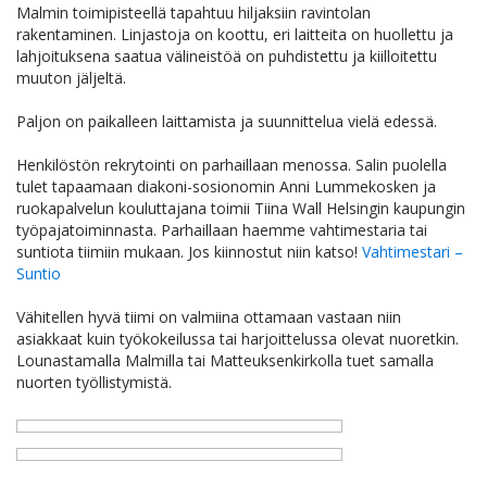
Malmin toimipisteellä tapahtuu hiljaksiin ravintolan
rakentaminen. Linjastoja on koottu, eri laitteita on huollettu ja
lahjoituksena saatua välineistöä on puhdistettu ja kiilloitettu
muuton jäljeltä.
Paljon on paikalleen laittamista ja suunnittelua vielä edessä.
Henkilöstön rekrytointi on parhaillaan menossa. Salin puolella
tulet tapaamaan diakoni-sosionomin Anni Lummekosken ja
ruokapalvelun kouluttajana toimii Tiina Wall Helsingin kaupungin
työpajatoiminnasta. Parhaillaan haemme vahtimestaria tai
suntiota tiimiin mukaan. Jos kiinnostut niin katso!
Vahtimestari –
Suntio
Vähitellen hyvä tiimi on valmiina ottamaan vastaan niin
asiakkaat kuin työkokeilussa tai harjoittelussa olevat nuoretkin.
Lounastamalla Malmilla tai Matteuksenkirkolla tuet samalla
nuorten työllistymistä.