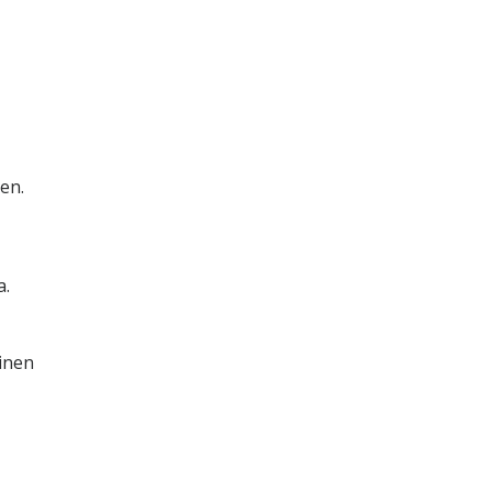
en.
a.
minen