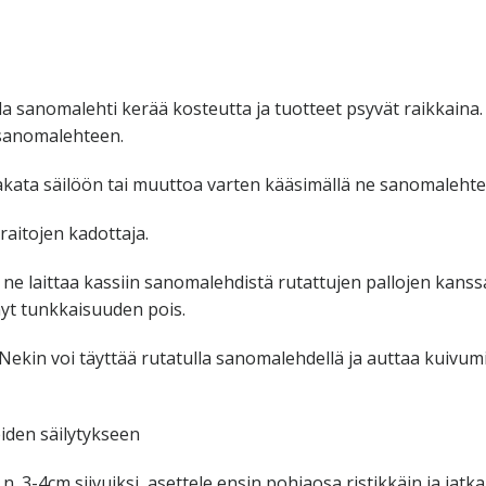
la sanomalehti kerää kosteutta ja tuotteet psyvät raikkaina.
 sanomalehteen.
pakata säilöön tai muuttoa varten kääsimällä ne sanomalehte
aitojen kadottaja.
 ne laittaa kassiin sanomalehdistä rutattujen pallojen kanss
nyt tunkkaisuuden pois.
 Nekin voi täyttää rutatulla sanomalehdellä ja auttaa kuivu
eiden säilytykseen
 n. 3-4cm siivuiksi, asettele ensin pohjaosa ristikkäin ja jatka