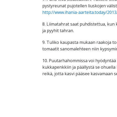
pystyreunat pujotellen liuskojen välistä
http://www.ihania-aarteita.today/201
8. Liimatahrat saat puhdistettua, kun k
ja pyyhit tahran.
9. Tuliko kaupasta mukaan raakoja tom
tomaatit sanomalehteen niin kypsym
10. Puutarhahommissa voi hyödyntää
kukkapenkkiin ja päällystä se ohuella 
reikä, jotta kasvi pääsee kasvamaan s