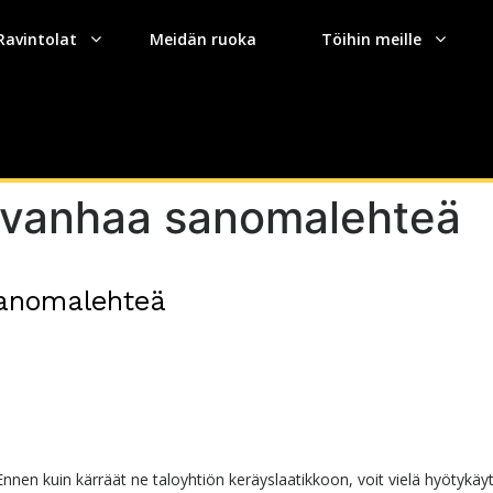
Ravintolat
Meidän ruoka
Töihin meille
ä vanhaa sanomalehteä
sanomalehteä
nen kuin kärräät ne taloyhtiön keräyslaatikkoon, voit vielä hyötykäy