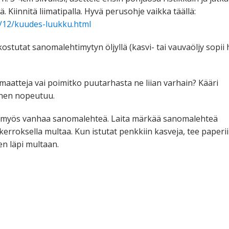
. Kiinnitä liimatipalla. Hyvä perusohje vaikka täällä:
3/12/kuudes-luukku.html
ostutat sanomalehtimytyn öljyllä (kasvi- tai vauvaöljy sopii 
aatteja vai poimitko puutarhasta ne liian varhain? Kääri
inen nopeutuu.
 myös vanhaa sanomalehteä. Laita märkää sanomalehteä
kerroksella multaa. Kun istutat penkkiin kasveja, tee paperi
en läpi multaan.