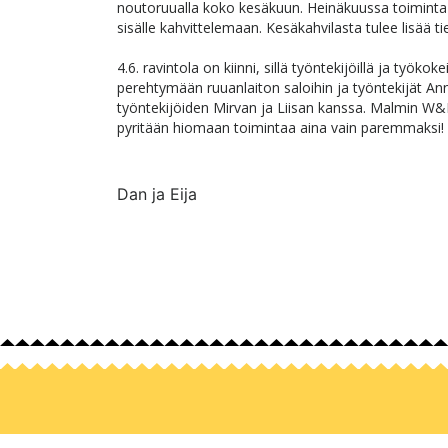
noutoruualla koko kesäkuun. Heinäkuussa toiminta 
sisälle kahvittelemaan. Kesäkahvilasta tulee lisää
4.6. ravintola on kiinni, sillä työntekijöillä ja työk
perehtymään ruuanlaiton saloihin ja työntekijät An
työntekijöiden Mirvan ja Liisan kanssa. Malmin W&F ja
pyritään hiomaan toimintaa aina vain paremmaksi!
Dan ja Eija