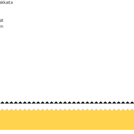
akkaita
ät
én