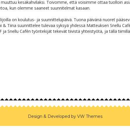
muuttuu kesäkahvilaksi. Toivomme, että voisimme ottaa tuolloin asi
 tietoa, kun olemme saaneet suunnitelmat kasaan.
okeilijoilla on koulutus- ja suunnittelupäivä. Tuona päivänä nuoret pääsev
ni & Tiina suunnittelee tulevaa syksyä yhdessä Matteuksen Snellu Caf
 Snellu Cafén työntekijät tekevät tiivistä yhteistyötä, ja tällä tiimillä
Design & Developed by
VW Themes