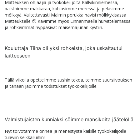
Matteuksen ohjaajia ja työkokeilijoita Kallvikinniemessä,
paistoimme makkaraa, kahlasimme meressä ja pelasimme
mölkkyä. Valitettavasti Malmin porukka hävisi mölkkykisassa
Matteukselle 🙁 Kävimme myös Linnanmäellä hurvittelemassa
ja rohkeimmat hyppäsivät maisemajunan kyytiin.
Kouluttaja Tiina oli yksi rohkeista, joka uskaltautui
laitteeseen
Tällä viikolla opettelimme sushin tekoa, teimme suursiivouksen
ja tänään jaoimme todistukset työkokeilijoille.
Valmistujaisten kunniaksi söimme mansikoita jäätelöllä
Nyt toivotamme onnea ja menestystä kaikille työkokeilijoille
tuleviin seikkailuihin!