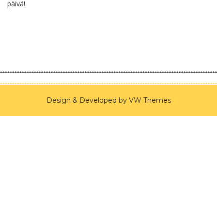
päivä!
Design & Developed by
VW Themes