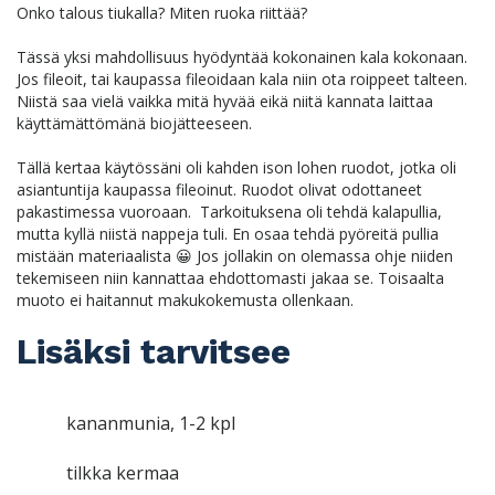
Onko talous tiukalla? Miten ruoka riittää?
Tässä yksi mahdollisuus hyödyntää kokonainen kala kokonaan.
Jos fileoit, tai kaupassa fileoidaan kala niin ota roippeet talteen.
Niistä saa vielä vaikka mitä hyvää eikä niitä kannata laittaa
käyttämättömänä biojätteeseen.
Tällä kertaa käytössäni oli kahden ison lohen ruodot, jotka oli
asiantuntija kaupassa fileoinut. Ruodot olivat odottaneet
pakastimessa vuoroaan. Tarkoituksena oli tehdä kalapullia,
mutta kyllä niistä nappeja tuli. En osaa tehdä pyöreitä pullia
mistään materiaalista 😀 Jos jollakin on olemassa ohje niiden
tekemiseen niin kannattaa ehdottomasti jakaa se. Toisaalta
muoto ei haitannut makukokemusta ollenkaan.
Lisäksi tarvitsee
kananmunia, 1-2 kpl
tilkka kermaa