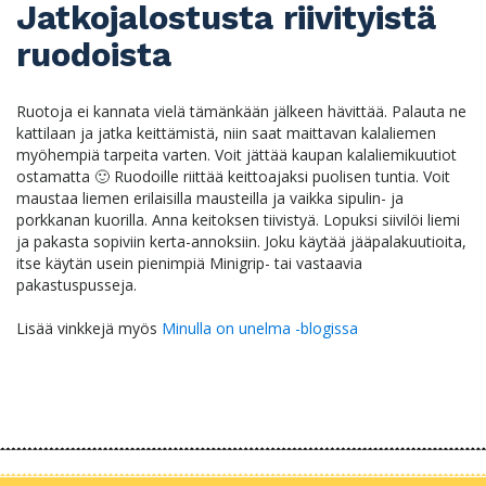
Jatkojalostusta riivityistä
ruodoista
Ruotoja ei kannata vielä tämänkään jälkeen hävittää. Palauta ne
kattilaan ja jatka keittämistä, niin saat maittavan kalaliemen
myöhempiä tarpeita varten. Voit jättää kaupan kalaliemikuutiot
ostamatta 🙂 Ruodoille riittää keittoajaksi puolisen tuntia. Voit
maustaa liemen erilaisilla mausteilla ja vaikka sipulin- ja
porkkanan kuorilla. Anna keitoksen tiivistyä. Lopuksi siivilöi liemi
ja pakasta sopiviin kerta-annoksiin. Joku käytää jääpalakuutioita,
itse käytän usein pienimpiä Minigrip- tai vastaavia
pakastuspusseja.
Lisää vinkkejä myös
Minulla on unelma -blogissa