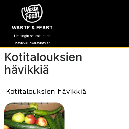
WASTE & FEAST
Helsingin seurakuntien
hävikkiruokaravintolat
Kotitalouksien
hävikkiä
Kotitalouksien hävikkiä