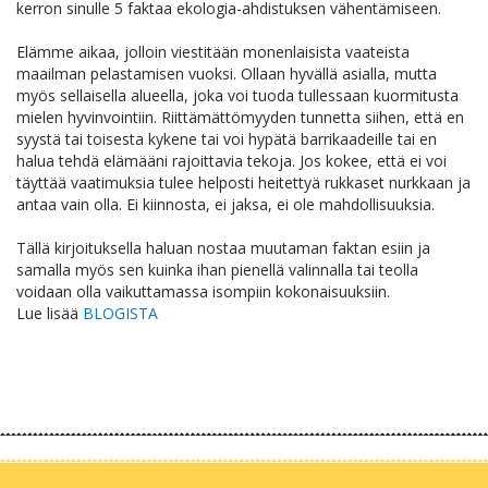
kerron sinulle 5 faktaa ekologia-ahdistuksen vähentämiseen.
Elämme aikaa, jolloin viestitään monenlaisista vaateista
maailman pelastamisen vuoksi. Ollaan hyvällä asialla, mutta
myös sellaisella alueella, joka voi tuoda tullessaan kuormitusta
mielen hyvinvointiin. Riittämättömyyden tunnetta siihen, että en
syystä tai toisesta kykene tai voi hypätä barrikaadeille tai en
halua tehdä elämääni rajoittavia tekoja. Jos kokee, että ei voi
täyttää vaatimuksia tulee helposti heitettyä rukkaset nurkkaan ja
antaa vain olla. Ei kiinnosta, ei jaksa, ei ole mahdollisuuksia.
Tällä kirjoituksella haluan nostaa muutaman faktan esiin ja
samalla myös sen kuinka ihan pienellä valinnalla tai teolla
voidaan olla vaikuttamassa isompiin kokonaisuuksiin.
Lue lisää
BLOGISTA