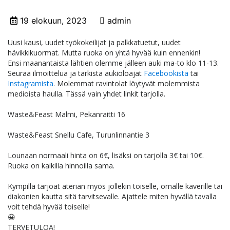
19 elokuun, 2023
admin
Uusi kausi, uudet työkokeilijat ja palkkatuetut, uudet
hävikkikuormat. Mutta ruoka on yhtä hyvää kuin ennenkin!
Ensi maanantaista lähtien olemme jälleen auki ma-to klo 11-13.
Seuraa ilmoittelua ja tarkista aukioloajat
Facebookista
tai
Instagramista
. Molemmat ravintolat löytyvät molemmista
medioista haulla. Tässä vain yhdet linkit tarjolla.
Waste&Feast Malmi, Pekanraitti 16
Waste&Feast Snellu Cafe, Turunlinnantie 3
Lounaan normaali hinta on 6€, lisäksi on tarjolla 3€ tai 10€.
Ruoka on kaikilla hinnoilla sama.
Kympillä tarjoat aterian myös jollekin toiselle, omalle kaverille tai
diakonien kautta sitä tarvitsevalle. Ajattele miten hyvällä tavalla
voit tehdä hyvää toiselle!
😀
TERVETULOA!