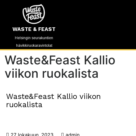
WASTE & FEAST
Helsingin seurakuntien
hävikkiruokaravintolat
Waste&Feast Kallio
viikon ruokalista
Waste&Feast Kallio viikon
ruokalista
27 lokakuun, 2023
admin