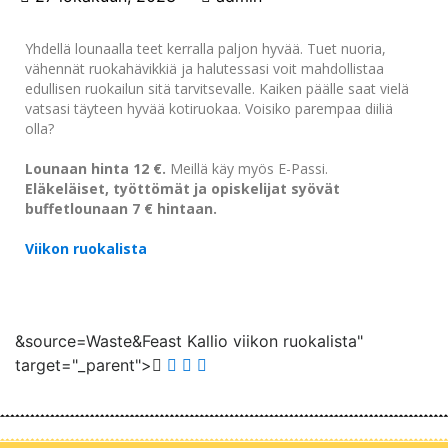
Yhdellä lounaalla teet kerralla paljon hyvää. Tuet nuoria,
vähennät ruokahävikkiä ja halutessasi voit mahdollistaa
edullisen ruokailun sitä tarvitsevalle. Kaiken päälle saat vielä
vatsasi täyteen hyvää kotiruokaa. Voisiko parempaa diiliä
olla?
Lounaan hinta 12 €.
Meillä käy myös E-Passi.
Eläkeläiset, työttömät ja opiskelijat syövät
buffetlounaan 7 € hintaan.
Viikon ruokalista
&source=Waste&Feast Kallio viikon ruokalista"
target="_parent">