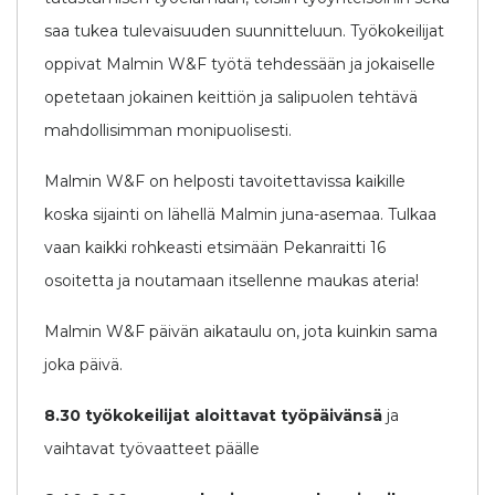
saa tukea tulevaisuuden suunnitteluun. Työkokeilijat
oppivat Malmin W&F työtä tehdessään ja jokaiselle
opetetaan jokainen keittiön ja salipuolen tehtävä
mahdollisimman monipuolisesti.
Malmin W&F on helposti tavoitettavissa kaikille
koska sijainti on lähellä Malmin juna-asemaa. Tulkaa
vaan kaikki rohkeasti etsimään Pekanraitti 16
osoitetta ja noutamaan itsellenne maukas ateria!
Malmin W&F päivän aikataulu on, jota kuinkin sama
joka päivä.
8.30
työkokeilijat aloittavat työpäivänsä
ja
vaihtavat työvaatteet päälle