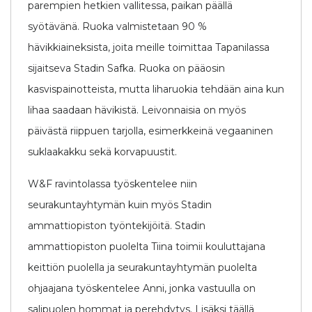
parempien hetkien vallitessa, paikan päällä
syötävänä. Ruoka valmistetaan 90 %
hävikkiaineksista, joita meille toimittaa Tapanilassa
sijaitseva Stadin Safka. Ruoka on pääosin
kasvispainotteista, mutta liharuokia tehdään aina kun
lihaa saadaan hävikistä. Leivonnaisia on myös
päivästä riippuen tarjolla, esimerkkeinä vegaaninen
suklaakakku sekä korvapuustit.
W&F ravintolassa työskentelee niin
seurakuntayhtymän kuin myös Stadin
ammattiopiston työntekijöitä. Stadin
ammattiopiston puolelta Tiina toimii kouluttajana
keittiön puolella ja seurakuntayhtymän puolelta
ohjaajana työskentelee Anni, jonka vastuulla on
salipuolen hommat ja perehdytys. Lisäksi täällä