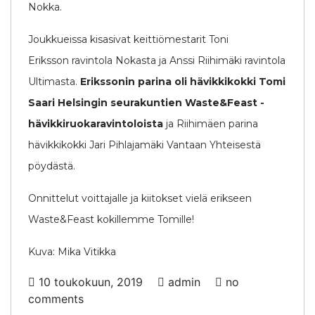
Nokka.
Joukkueissa kisasivat keittiömestarit Toni
Eriksson ravintola Nokasta ja Anssi Riihimäki ravintola
Ultimasta.
Erikssonin parina oli hävikkikokki Tomi
Saari Helsingin seurakuntien Waste&Feast -
hävikkiruokaravintoloista
ja Riihimäen parina
hävikkikokki Jari Pihlajamäki Vantaan Yhteisestä
pöydästä.
Onnittelut voittajalle ja kiitokset vielä erikseen
Waste&Feast kokillemme Tomille!
Kuva: Mika Vitikka
10 toukokuun, 2019
admin
no
comments