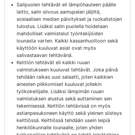
Salipuolen tehtävät eli lämpöhauteen päälle
laitto, salin siivous aamupalan jäljiltä,
sosiaalisen median päivitykset ja ruokalistojen
tulostus. Lisäksi salin puolella hoidetaan
mahdolliset valmistelut työntekijöiden
lounasta varten. Kaikki kassanhuoltoon sekä
käyttöön kuuluvat asiat ovat myös
salivastaavan tehtävänä.
Keittiön tehtävät eli kaikki ruuan
valmistukseen kuuluvat tehtävät. Joka päivä
tehdään raikas uusi salaatti, joten kaikkien
ainesten pilkkomiset kuuluvat jollekin
työkokeilijalle. Lisäksi lämpimän ruuan
valmistuksen alustus sekä auttaminen sen
tekemisessä. Keittiön tehtävissä on myös
astianpesukoneen käyttö sekä yleinen siisteys
keittiössä. Keittiössä tehdään usein leipiä
henkilökunnalle lounaalle, joten yhden
työkokeilijan tehtävänä on tehdä leipätaikina