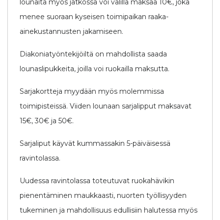
lounaita myös jatkossa voi välillä maksaa 10€, joka
menee suoraan kyseisen toimipaikan raaka-
ainekustannusten jakamiseen.
Diakoniatyöntekijöiltä on mahdollista saada
lounaslipukkeita, joilla voi ruokailla maksutta.
Sarjakortteja myydään myös molemmissa
toimipisteissä. Viiden lounaan sarjalipput maksavat
15€, 30€ ja 50€.
Sarjaliput käyvät kummassakin 5-päiväisessä
ravintolassa.
Uudessa ravintolassa toteutuvat ruokahävikin
pienentäminen maukkaasti, nuorten työllisyyden
tukeminen ja mahdollisuus edullisiin halutessa myös