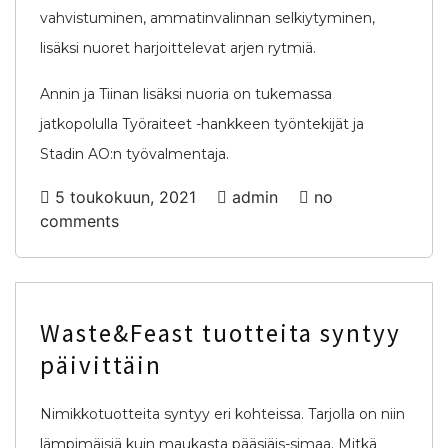
vahvistuminen, ammatinvalinnan selkiytyminen,
lisäksi nuoret harjoittelevat arjen rytmiä.
Annin ja Tiinan lisäksi nuoria on tukemassa
jatkopolulla Työraiteet -hankkeen työntekijät ja
Stadin AO:n työvalmentaja.
5 toukokuun, 2021
admin
no
comments
Waste&Feast tuotteita syntyy
päivittäin
Nimikkotuotteita syntyy eri kohteissa. Tarjolla on niin
lämpimäisiä kuin maukasta pääsiäis-simaa. Mitkä