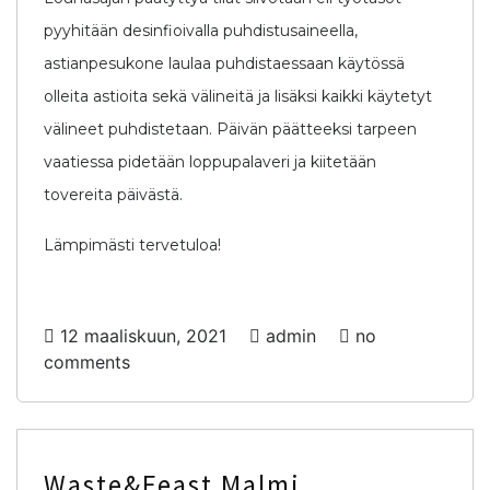
pyyhitään desinfioivalla puhdistusaineella,
astianpesukone laulaa puhdistaessaan käytössä
olleita astioita sekä välineitä ja lisäksi kaikki käytetyt
välineet puhdistetaan. Päivän päätteeksi tarpeen
vaatiessa pidetään loppupalaveri ja kiitetään
tovereita päivästä.
Lämpimästi tervetuloa!
12 maaliskuun, 2021
admin
no
comments
Waste&Feast Malmi