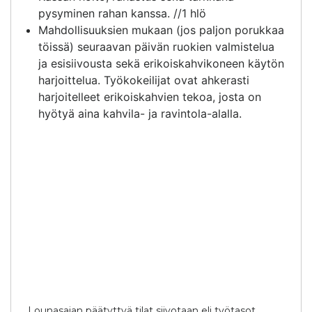
pysyminen rahan kanssa. //1 hlö
Mahdollisuuksien mukaan (jos paljon porukkaa
töissä) seuraavan päivän ruokien valmistelua
ja esisiivousta sekä erikoiskahvikoneen käytön
harjoittelua. Työkokeilijat ovat ahkerasti
harjoitelleet erikoiskahvien tekoa, josta on
hyötyä aina kahvila- ja ravintola-alalla.
Lounasajan päätyttyä tilat siivotaan eli työtasot