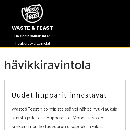
WASTE & FEAST
Helsingin seurakuntien
hävikkiruokaravintolat
hävikkiravintola
Uudet hupparit innostavat
Waste&Feastin toimipisteissä voi nähdä nyt vilauksia
uusista ja iloisista huppareista. Monesti työ on
kiihkeimmän keittiövuoron ulkopuolella viileissä