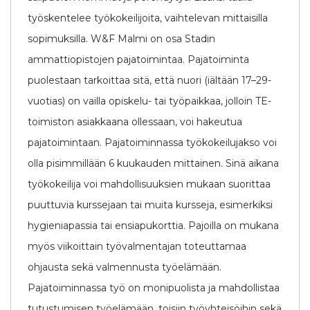
työskentelee työkokeilijoita, vaihtelevan mittaisilla
sopimuksilla. W&F Malmi on osa Stadin
ammattiopistojen pajatoimintaa. Pajatoiminta
puolestaan tarkoittaa sitä, että nuori (iältään 17–29-
vuotias) on vailla opiskelu- tai työpaikkaa, jolloin TE-
toimiston asiakkaana ollessaan, voi hakeutua
pajatoimintaan. Pajatoiminnassa työkokeilujakso voi
olla pisimmillään 6 kuukauden mittainen. Sinä aikana
työkokeilija voi mahdollisuuksien mukaan suorittaa
puuttuvia kurssejaan tai muita kursseja, esimerkiksi
hygieniapassia tai ensiapukorttia. Pajoilla on mukana
myös viikoittain työvalmentajan toteuttamaa
ohjausta sekä valmennusta työelämään.
Pajatoiminnassa työ on monipuolista ja mahdollistaa
tutustumisen työelämään, toisiin työyhteisöihin sekä