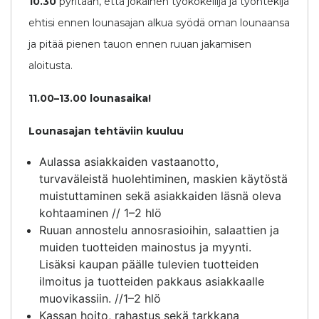
10.30
pyritään, että jokainen työkokeilija ja työntekijä
ehtisi ennen lounasajan alkua syödä oman lounaansa
ja pitää pienen tauon ennen ruuan jakamisen
aloitusta.
11.00–13.00 lounasaika!
Lounasajan tehtäviin kuuluu
Aulassa asiakkaiden vastaanotto,
turvaväleistä huolehtiminen, maskien käytöstä
muistuttaminen sekä asiakkaiden läsnä oleva
kohtaaminen // 1–2 hlö
Ruuan annostelu annosrasioihin, salaattien ja
muiden tuotteiden mainostus ja myynti.
Lisäksi kaupan päälle tulevien tuotteiden
ilmoitus ja tuotteiden pakkaus asiakkaalle
muovikassiin. //1–2 hlö
Kassan hoito, rahastus sekä tarkkana