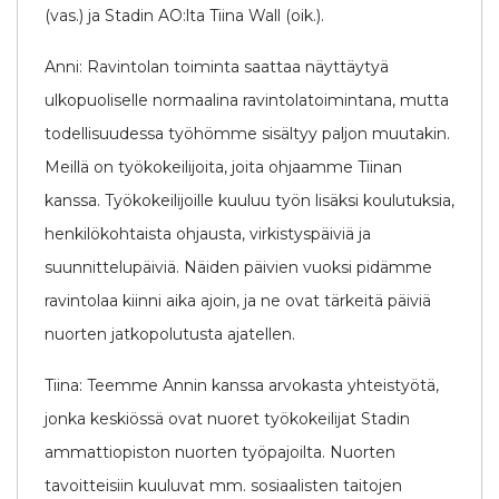
(vas.) ja Stadin AO:lta Tiina Wall (oik.).
Anni: Ravintolan toiminta saattaa näyttäytyä
ulkopuoliselle normaalina ravintolatoimintana, mutta
todellisuudessa työhömme sisältyy paljon muutakin.
Meillä on työkokeilijoita, joita ohjaamme Tiinan
kanssa. Työkokeilijoille kuuluu työn lisäksi koulutuksia,
henkilökohtaista ohjausta, virkistyspäiviä ja
suunnittelupäiviä. Näiden päivien vuoksi pidämme
ravintolaa kiinni aika ajoin, ja ne ovat tärkeitä päiviä
nuorten jatkopolutusta ajatellen.
Tiina: Teemme Annin kanssa arvokasta yhteistyötä,
jonka keskiössä ovat nuoret työkokeilijat Stadin
ammattiopiston nuorten työpajoilta. Nuorten
tavoitteisiin kuuluvat mm. sosiaalisten taitojen